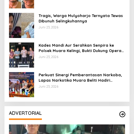
Tragis, Warga Mulyoharjo Ternyata Tewas
Dibunuh Selingkuhannya
Juni 23, 2026
Kades Mandi Aur Serahkan Senpira ke
Polsek Muara Kelingi, Bukti Dukung Operasi
Senpi Musi
Juni 23, 2026
Perkuat Sinergi Pemberantasan Narkoba,
Lapas Narkotika Muara Beliti Hadiri
Pemusnahan Barang Bukti
Juni 23, 2026
ADVERTORIAL