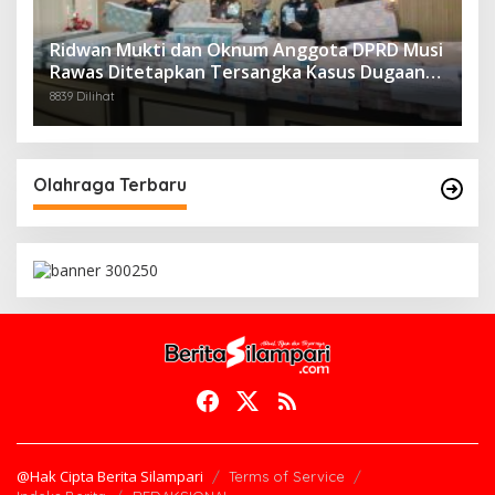
Ridwan Mukti dan Oknum Anggota DPRD Musi
Rawas Ditetapkan Tersangka Kasus Dugaan
Korupsi Perkebunan Sawit
8839 Dilihat
Olahraga Terbaru
@Hak Cipta Berita Silampari
Terms of Service