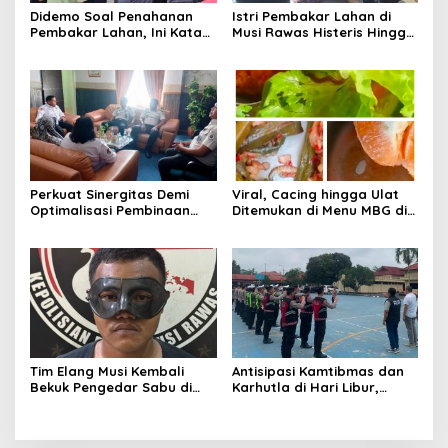
Didemo Soal Penahanan
Istri Pembakar Lahan di
Pembakar Lahan, Ini Kata
Musi Rawas Histeris Hingga
Kapolres Musi Rawas
Sujud ke Polisi, Minta Suami
Dibebaskan
Perkuat Sinergitas Demi
Viral, Cacing hingga Ulat
Optimalisasi Pembinaan
Ditemukan di Menu MBG di
Rohani Warga Binaan
Musi Rawas
Tim Elang Musi Kembali
Antisipasi Kamtibmas dan
Bekuk Pengedar Sabu di
Karhutla di Hari Libur,
Tanah Periuk Musi Rawas
Ratusan Personil
Disiagakan