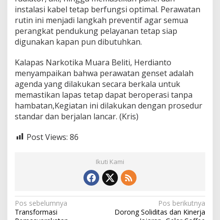
B
instalasi kabel tetap berfungsi optimal. Perawatan
e
rutin ini menjadi langkah preventif agar semua
r
perangkat pendukung pelayanan tetap siap
k
a
digunakan kapan pun dibutuhkan.
l
a
Kalapas Narkotika Muara Beliti, Herdianto
G
menyampaikan bahwa perawatan genset adalah
e
agenda yang dilakukan secara berkala untuk
n
s
memastikan lapas tetap dapat beroperasi tanpa
e
hambatan,Kegiatan ini dilakukan dengan prosedur
t
standar dan berjalan lancar. (Kris)
Post Views:
86
Ikuti Kami
N
Pos sebelumnya
Pos berikutnya
Transformasi
Dorong Soliditas dan Kinerja
a