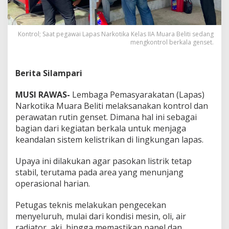
i
s
t
e
Kontrol; Saat pegawai Lapas Narkotika Kelas IIA Muara Beliti sedang
m
mengkontrol berkala genset.
L
i
s
Berita Silampari
t
r
MUSI RAWAS-
Lembaga Pemasyarakatan (Lapas)
i
Narkotika Muara Beliti melaksanakan kontrol dan
k
,
perawatan rutin genset. Dimana hal ini sebagai
R
bagian dari kegiatan berkala untuk menjaga
u
keandalan sistem kelistrikan di lingkungan lapas.
t
i
Upaya ini dilakukan agar pasokan listrik tetap
n
K
stabil, terutama pada area yang menunjang
o
operasional harian.
n
t
Petugas teknis melakukan pengecekan
r
menyeluruh, mulai dari kondisi mesin, oli, air
o
l
radiator, aki, hingga memastikan panel dan