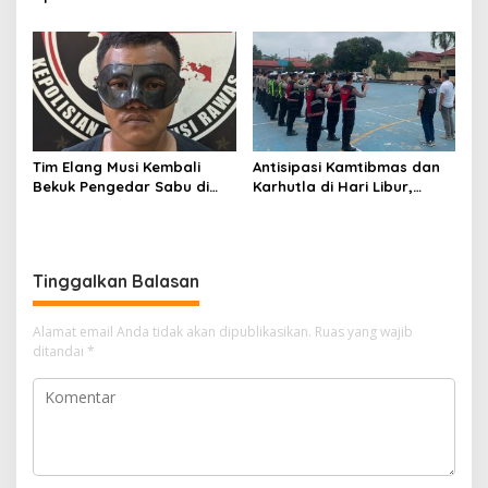
Rohani Warga Binaan
Musi Rawas
Tim Elang Musi Kembali
Antisipasi Kamtibmas dan
Bekuk Pengedar Sabu di
Karhutla di Hari Libur,
Tanah Periuk Musi Rawas
Ratusan Personil
Disiagakan
Tinggalkan Balasan
Alamat email Anda tidak akan dipublikasikan.
Ruas yang wajib
ditandai
*