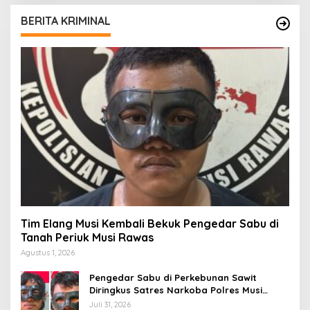
BERITA KRIMINAL
Tim Elang Musi Kembali Bekuk Pengedar Sabu di
Tanah Periuk Musi Rawas
Agustus 1, 2026
Pengedar Sabu di Perkebunan Sawit
Diringkus Satres Narkoba Polres Musi
Rawas
Juli 31, 2026