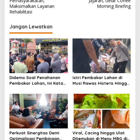
Pemasyarakatan,
Jajaran, Gelar Coffee
v
Maksimalkan Layanan
Morning Briefing
Rehabilitasi
i
g
Jangan Lewatkan
a
s
i
p
o
s
Didemo Soal Penahanan
Istri Pembakar Lahan di
Pembakar Lahan, Ini Kata
Musi Rawas Histeris Hingga
Kapolres Musi Rawas
Sujud ke Polisi, Minta Suami
Dibebaskan
Perkuat Sinergitas Demi
Viral, Cacing hingga Ulat
Optimalisasi Pembinaan
Ditemukan di Menu MBG di