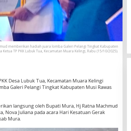
mud memberikan hadiah juara lomba Galeri Pelangi Tingkat Kabupaten
 Ketua TP PKK Lubuk Tua, Kecamatan Muara Kelingi, Rabu (15/10/2025).
KK Desa Lubuk Tua, Kecamatan Muara Kelingi
omba Galeri Pelangi Tingkat Kabupaten Musi Rawas
Gantikan Bahtiar yang Terjerat
rikan langsung oleh Bupati Mura, Hj Ratna Machmud
Hukum, Septiandry Arrosyidu
a, Nova Juliana pada acara Hari Kesatuan Gerak
Dilantik Jadi PAW Anggota DPRD
Di ADVERTORIAL, MUSI RAWAS
|
Juni 25, 2026
kab Mura.
Musi Rawas