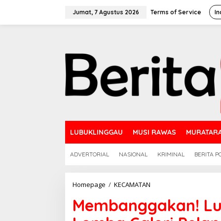
L
e
Jumat, 7 Agustus 2026
Terms of Service
In
w
a
t
i
k
e
k
o
n
t
e
n
LUBUKLINGGAU
MUSI RAWAS
MURATAR
ADVERTORIAL
NASIONAL
KRIMINAL
BERITA PO
Homepage
/
KECAMATAN
M
e
Membanggakan! Lub
m
b
a