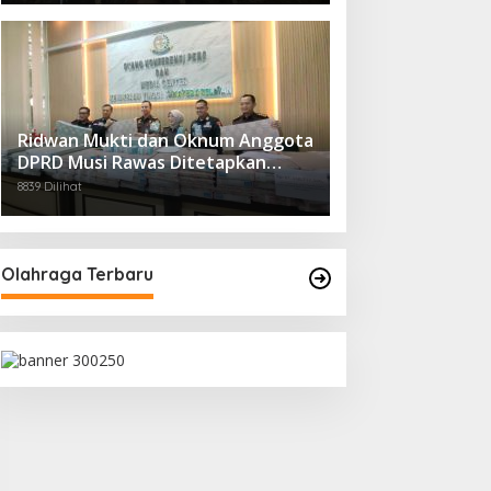
Ridwan Mukti dan Oknum Anggota
DPRD Musi Rawas Ditetapkan
Tersangka Kasus Dugaan Korupsi
8839 Dilihat
Perkebunan Sawit
Olahraga Terbaru