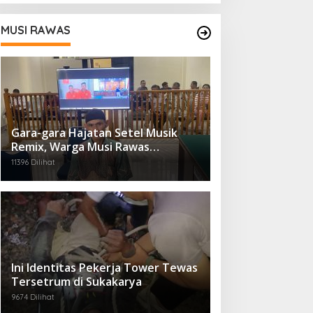
MUSI RAWAS
Gara-gara Hajatan Setel Musik
Remix, Warga Musi Rawas
Disidang, Ini Dendanya
11396 Dilihat
Ini Identitas Pekerja Tower Tewas
Tersetrum di Sukakarya
9674 Dilihat