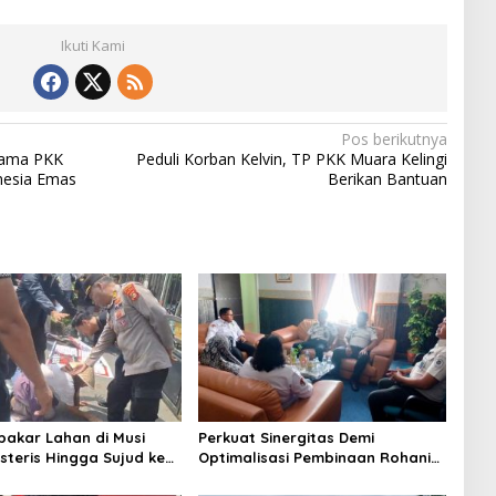
Ikuti Kami
Pos berikutnya
sama PKK
Peduli Korban Kelvin, TP PKK Muara Kelingi
nesia Emas
Berikan Bantuan
mbakar Lahan di Musi
Perkuat Sinergitas Demi
steris Hingga Sujud ke
Optimalisasi Pembinaan Rohani
Minta Suami Dibebaskan
Warga Binaan