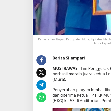
r
a
2
L
o
m
b
a
G
Penyerahan; Bupati Kabupaten Mura, Hj Ratna Mach
a
Mura kepada
l
e
r
Berita Silampari
i
P
e
MUSI RAWAS-
Tim Penggerak P
l
berhasil meraih juara kedua L
a
(Mura).
n
g
Penyerahan piagam lomba dibe
i
T
dan diterima Ketua TP PKK Mur
i
(HKG) ke-53 di Auditorium Pem
n
g