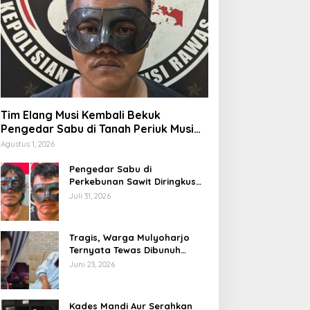
Tim Elang Musi Kembali Bekuk
Pengedar Sabu di Tanah Periuk Musi
Rawas
Agustus 1, 2026
Pengedar Sabu di
Perkebunan Sawit Diringkus
Satres Narkoba Polres Musi
Juli 31, 2026
Rawas
Tragis, Warga Mulyoharjo
Ternyata Tewas Dibunuh
Selingkuhannya
Juni 23, 2026
Kades Mandi Aur Serahkan