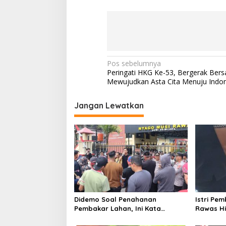
N
Pos sebelumnya
Peringati HKG Ke-53, Bergerak Ber
a
Mewujudkan Asta Cita Menuju Indo
v
i
Jangan Lewatkan
g
a
s
i
p
o
Didemo Soal Penahanan
Istri Pe
s
Pembakar Lahan, Ini Kata
Rawas Hi
Kapolres Musi Rawas
Polisi, 