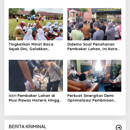
2,3 Ton Jagung ke Bulog
Narkotika Muara Beliti
Gelar Aksi Bersih
Kemerdekaan
Tingkatkan Minat Baca
Didemo Soal Penahanan
Sejak Dini, Galakkan
Pembakar Lahan, Ini Kata
Pelayanan Pusling dan
Kapolres Musi Rawas
Nonton Bareng Edukatif
Istri Pembakar Lahan di
Perkuat Sinergitas Demi
Musi Rawas Histeris Hingga
Optimalisasi Pembinaan
Sujud ke Polisi, Minta Suami
Rohani Warga Binaan
Dibebaskan
BERITA KRIMINAL