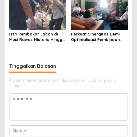
Istri Pembakar Lahan di
Perkuat Sinergitas Demi
Musi Rawas Histeris Hingga
Optimalisasi Pembinaan
Sujud ke Polisi, Minta Suami
Rohani Warga Binaan
Dibebaskan
Tinggalkan Balasan
Alamat email Anda tidak akan dipublikasikan.
Ruas yang wajib
ditandai
*