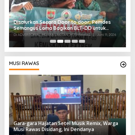
Disalurkan Secara Door to door, Pemdes
D
Semangus Lama Bagikan BLT-DD untuk
E
Lansia dan Warga Sakit Menahun
Di ADVERTORIAL, MUARA LAKITAN, MUSI RAWAS
|
Juni 11, 2026
Di
MUSI RAWAS
Gara-gara Hajatan Setel Musik Remix, Warga
Musi Rawas Disidang, Ini Dendanya