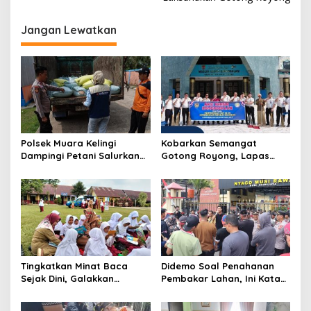
i
g
Jangan Lewatkan
a
s
i
p
o
s
Polsek Muara Kelingi
Kobarkan Semangat
Dampingi Petani Salurkan
Gotong Royong, Lapas
2,3 Ton Jagung ke Bulog
Narkotika Muara Beliti
Gelar Aksi Bersih
Kemerdekaan
Tingkatkan Minat Baca
Didemo Soal Penahanan
Sejak Dini, Galakkan
Pembakar Lahan, Ini Kata
Pelayanan Pusling dan
Kapolres Musi Rawas
Nonton Bareng Edukatif