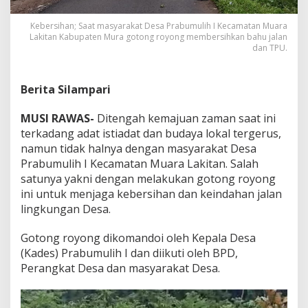
i
h
Kebersihan; Saat masyarakat Desa Prabumulih I Kecamatan Muara
I
Lakitan Kabupaten Mura gotong royong membersihkan bahu jalan
M
dan TPU.
u
a
r
Berita Silampari
a
L
a
MUSI RAWAS-
Ditengah kemajuan zaman saat ini
k
terkadang adat istiadat dan budaya lokal tergerus,
i
namun tidak halnya dengan masyarakat Desa
t
Prabumulih I Kecamatan Muara Lakitan. Salah
a
satunya yakni dengan melakukan gotong royong
n
K
ini untuk menjaga kebersihan dan keindahan jalan
o
lingkungan Desa.
m
p
Gotong royong dikomandoi oleh Kepala Desa
a
(Kades) Prabumulih I dan diikuti oleh BPD,
k
G
Perangkat Desa dan masyarakat Desa.
o
t
o