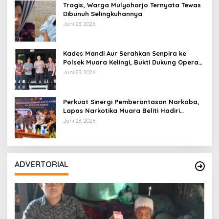
Tragis, Warga Mulyoharjo Ternyata Tewas
Dibunuh Selingkuhannya
Juni 23, 2026
Kades Mandi Aur Serahkan Senpira ke
Polsek Muara Kelingi, Bukti Dukung Operasi
Senpi Musi
Juni 23, 2026
Perkuat Sinergi Pemberantasan Narkoba,
Lapas Narkotika Muara Beliti Hadiri
Pemusnahan Barang Bukti
Juni 23, 2026
ADVERTORIAL