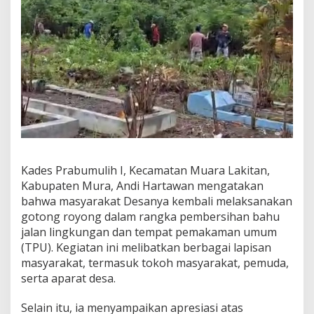
n
g
R
o
y
o
n
g
B
e
r
s
i
Kades Prabumulih I, Kecamatan Muara Lakitan,
h
L
Kabupaten Mura, Andi Hartawan mengatakan
i
bahwa masyarakat Desanya kembali melaksanakan
n
gotong royong dalam rangka pembersihan bahu
g
jalan lingkungan dan tempat pemakaman umum
k
(TPU). Kegiatan ini melibatkan berbagai lapisan
u
n
masyarakat, termasuk tokoh masyarakat, pemuda,
g
serta aparat desa.
a
n
Selain itu, ia menyampaikan apresiasi atas
D