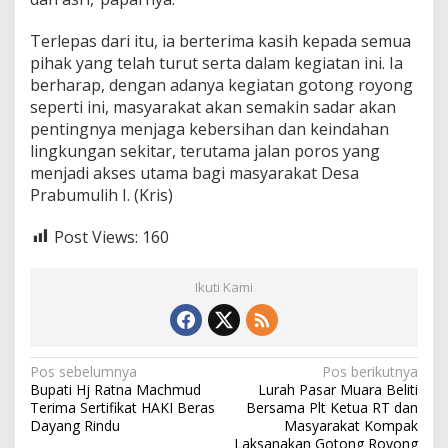
Terlepas dari itu, ia berterima kasih kepada semua
pihak yang telah turut serta dalam kegiatan ini. Ia
berharap, dengan adanya kegiatan gotong royong
seperti ini, masyarakat akan semakin sadar akan
pentingnya menjaga kebersihan dan keindahan
lingkungan sekitar, terutama jalan poros yang
menjadi akses utama bagi masyarakat Desa
Prabumulih I. (Kris)
Post Views:
160
Ikuti Kami
N
Pos sebelumnya
Pos berikutnya
Bupati Hj Ratna Machmud
Lurah Pasar Muara Beliti
a
Terima Sertifikat HAKI Beras
Bersama Plt Ketua RT dan
v
Dayang Rindu
Masyarakat Kompak
Laksanakan Gotong Royong