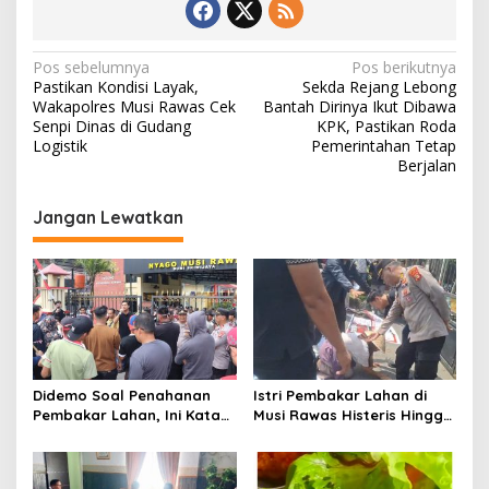
a
n
N
Pos sebelumnya
Pos berikutnya
Pastikan Kondisi Layak,
Sekda Rejang Lebong
a
Wakapolres Musi Rawas Cek
Bantah Dirinya Ikut Dibawa
v
Senpi Dinas di Gudang
KPK, Pastikan Roda
Logistik
Pemerintahan Tetap
i
Berjalan
g
Jangan Lewatkan
a
s
i
p
o
s
Didemo Soal Penahanan
Istri Pembakar Lahan di
Pembakar Lahan, Ini Kata
Musi Rawas Histeris Hingga
Kapolres Musi Rawas
Sujud ke Polisi, Minta Suami
Dibebaskan