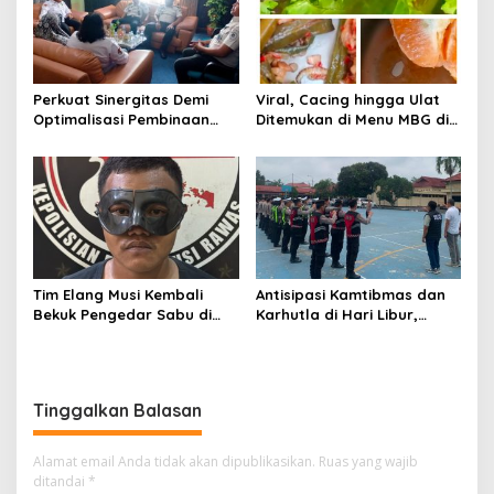
Perkuat Sinergitas Demi
Viral, Cacing hingga Ulat
Optimalisasi Pembinaan
Ditemukan di Menu MBG di
Rohani Warga Binaan
Musi Rawas
Tim Elang Musi Kembali
Antisipasi Kamtibmas dan
Bekuk Pengedar Sabu di
Karhutla di Hari Libur,
Tanah Periuk Musi Rawas
Ratusan Personil
Disiagakan
Tinggalkan Balasan
Alamat email Anda tidak akan dipublikasikan.
Ruas yang wajib
ditandai
*