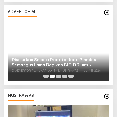
ADVERTORIAL
Disalurkan Secara Door to door, Pemdes
D
Semangus Lama Bagikan BLT-DD untuk
E
Lansia dan Warga Sakit Menahun
Di ADVERTORIAL, MUARA LAKITAN, MUSI RAWAS
|
Juni 11, 2026
Di
MUSI RAWAS