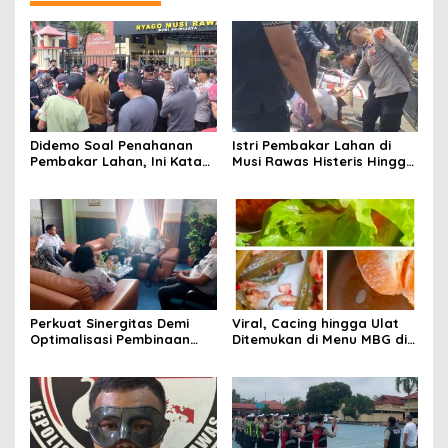
Didemo Soal Penahanan
Istri Pembakar Lahan di
Pembakar Lahan, Ini Kata
Musi Rawas Histeris Hingga
Kapolres Musi Rawas
Sujud ke Polisi, Minta Suami
Dibebaskan
Perkuat Sinergitas Demi
Viral, Cacing hingga Ulat
Optimalisasi Pembinaan
Ditemukan di Menu MBG di
Rohani Warga Binaan
Musi Rawas