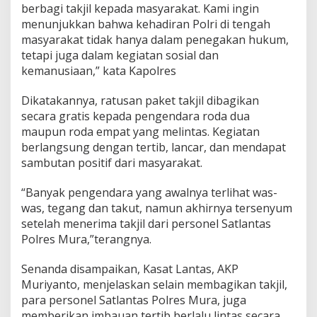
berbagi takjil kepada masyarakat. Kami ingin
M
a
menunjukkan bahwa kehadiran Polri di tengah
h
masyarakat tidak hanya dalam penegakan hukum,
a
tetapi juga dalam kegiatan sosial dan
s
kemanusiaan,” kata Kapolres
i
s
w
Dikatakannya, ratusan paket takjil dibagikan
a
secara gratis kepada pengendara roda dua
B
maupun roda empat yang melintas. Kegiatan
a
berlangsung dengan tertib, lancar, dan mendapat
g
sambutan positif dari masyarakat.
i
-
b
“Banyak pengendara yang awalnya terlihat was-
a
was, tegang dan takut, namun akhirnya tersenyum
g
setelah menerima takjil dari personel Satlantas
i
Polres Mura,”terangnya.
T
a
k
Senanda disampaikan, Kasat Lantas, AKP
j
Muriyanto, menjelaskan selain membagikan takjil,
i
para personel Satlantas Polres Mura, juga
l
memberikan imbauan tertib berlalu lintas secara