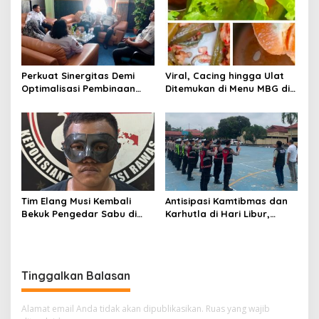
Perkuat Sinergitas Demi
Viral, Cacing hingga Ulat
Optimalisasi Pembinaan
Ditemukan di Menu MBG di
Rohani Warga Binaan
Musi Rawas
Tim Elang Musi Kembali
Antisipasi Kamtibmas dan
Bekuk Pengedar Sabu di
Karhutla di Hari Libur,
Tanah Periuk Musi Rawas
Ratusan Personil
Disiagakan
Tinggalkan Balasan
Alamat email Anda tidak akan dipublikasikan.
Ruas yang wajib