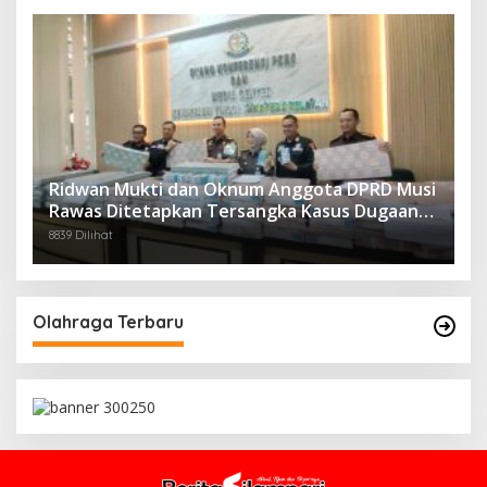
Ridwan Mukti dan Oknum Anggota DPRD Musi
Rawas Ditetapkan Tersangka Kasus Dugaan
Korupsi Perkebunan Sawit
8839 Dilihat
Olahraga Terbaru