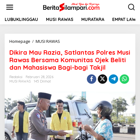
L
e
w
a
LUBUKLINGGAU
MUSI RAWAS
MURATARA
EMPAT LAWA
t
i
k
Homepage
/
MUSI RAWAS
D
e
i
k
Dikira Mau Razia, Satlantas Polres Musi
k
o
i
n
Rawas Bersama Komunitas Ojek Beliti
r
t
dan Mahasiswa Bagi-bagi Takjil
a
e
M
n
Redaksi
Februari 28, 2026
a
MUSI RAWAS
145 Dilihat
u
R
a
z
i
a
,
S
a
t