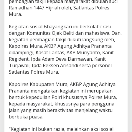
pembagian takjil kepada masyarakat dibulan suci
a
Ramadhan 1447 Hijriah oleh, Satlantas Polres
m
Mura.
a
K
o
Kegiatan sosial Bhayangkari ini berkolaborasi
m
dengan Komunitas Ojek Beliti dan mahasiswa. Dan,
u
kegiatan pembagian takjil diikuti langsung oleh,
n
Kapolres Mura, AKBP Agung Adhitya Prananta
i
t
didampingi, Kasat Lantas, AKP Muriyanto, Kanit
a
Regident, Ipda Adam Deva Darmawan, Kanit
s
Turjawali, ⁠Ipda Reksen Arisandi serta personel
O
Satlantas Polres Mura.
j
e
k
Kapolres Kabupaten Mura, AKBP Agung Adhitya
B
Prananta mengatakan kegiatan ini merupakan
e
bentuk kepedulian Polri khususnya Polres Mura,
l
kepada masyarakat, khususnya para pengguna
i
t
jalan yang masih beraktivitas menjelang waktu
i
berbuka puasa.
d
a
“Kegiatan ini bukan razia, melainkan aksi sosial
n