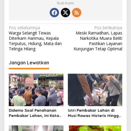
Ikuti Kami
N
Pos sebelumnya
Pos berikutnya
Warga Selangit Tewas
Meski Ramadhan, Lapas
a
Diterkam Harimau, Kepala
Narkotika Muara Beliti
v
Terputus, Hidung, Mata dan
Pastikan Layanan
Telinga Hilang
Kunjungan Tetap Optimal
i
g
Jangan Lewatkan
a
s
i
p
o
s
Didemo Soal Penahanan
Istri Pembakar Lahan di
Pembakar Lahan, Ini Kata
Musi Rawas Histeris Hingga
Kapolres Musi Rawas
Sujud ke Polisi, Minta Suami
Dibebaskan