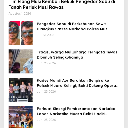
Tim Elang Musi Kembali Bekuk Pengedar Sabu di
Tanah Periuk Musi Rawas
Agustus 1, 2026
Pengedar Sabu di Perkebunan Sawit
Diringkus Satres Narkoba Polres Musi
Rawas
Juli 31, 2026
Tragis, Warga Mulyoharjo Ternyata Tewas
Dibunuh Selingkuhannya
Juni 23, 2026
Kades Mandi Aur Serahkan Senpira ke
Polsek Muara Kelingi, Bukti Dukung Operasi
Senpi Musi
Juni 23, 2026
Perkuat Sinergi Pemberantasan Narkoba,
Lapas Narkotika Muara Beliti Hadiri
Pemusnahan Barang Bukti
Juni 23, 2026