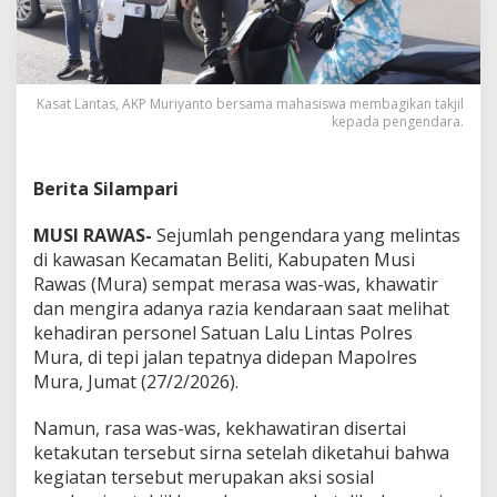
l
a
n
t
a
Kasat Lantas, AKP Muriyanto bersama mahasiswa membagikan takjil
s
kepada pengendara.
P
o
l
Berita Silampari
r
e
s
MUSI RAWAS-
Sejumlah pengendara yang melintas
M
di kawasan Kecamatan Beliti, Kabupaten Musi
u
Rawas (Mura) sempat merasa was-was, khawatir
s
dan mengira adanya razia kendaraan saat melihat
i
R
kehadiran personel Satuan Lalu Lintas Polres
a
Mura, di tepi jalan tepatnya didepan Mapolres
w
Mura, Jumat (27/2/2026).
a
s
Namun, rasa was-was, kekhawatiran disertai
B
e
ketakutan tersebut sirna setelah diketahui bahwa
r
kegiatan tersebut merupakan aksi sosial
s